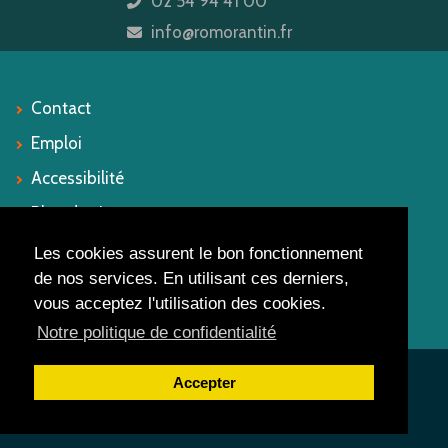
02 54 94 41 00
icon
info@romorantin.fr
icon
Contact
Emploi
Accessibilité
Plan du site
Mentions légales
Les cookies assurent le bon fonctionnement
de nos services. En utilisant ces derniers,
vous acceptez l'utilisation des cookies.
Suivez-nous
Notre politique de confidentialité
Accepter
Ville de Romorantin-Lanthenay
© 2023.
Tous droits réservés