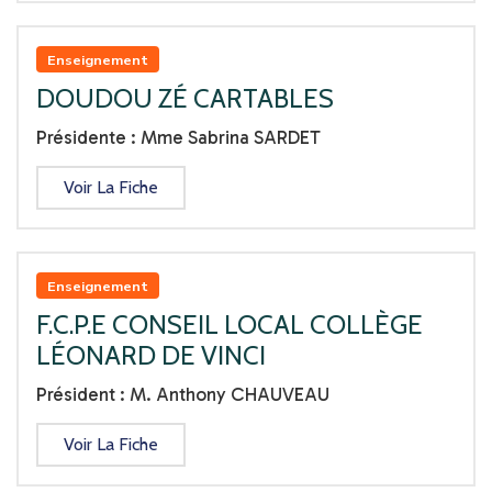
Sport
Enseignement
DOUDOU ZÉ CARTABLES
Télécommunications
Présidente : Mme Sabrina SARDET
Tourisme & Gastronomie
Voir La Fiche
Vie de quartiers
Enseignement
F.C.P.E CONSEIL LOCAL COLLÈGE
LÉONARD DE VINCI
Président : M. Anthony CHAUVEAU
Voir La Fiche