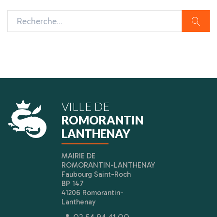
rech
VILLE DE
ROMORANTIN
LANTHENAY
MAIRIE DE
ROMORANTIN-LANTHENAY
Faubourg Saint-Roch
BP 147
41206 Romorantin-
Lanthenay