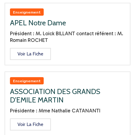
Hygiène - Protection sanitaire
Enseignement
APEL Notre Dame
Jeunesse - Éducation populaire
Président : M. Loick BILLANT contact référent : M.
Romain ROCHET
Liens de camaraderie
Voir La Fiche
Nature - Environnement
Patriotisme
Enseignement
Protection des animaux
ASSOCIATION DES GRANDS
D’EMILE MARTIN
Sauvegarde du Patrimoine
Présidente : Mme Nathalie CATANANTI
Sécurité
Voir La Fiche
Social