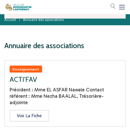
Votre 
Catégories
Accueil
Annuaire des associations
Toutes les associations
Associations non locales
Annuaire des associations
Bien-être
Communauté
Enseignement
ACTI’FAV
Culture/loisirs
Président : Mme EL ASFAR Nawale Contact
référent : Mme Nezha BAALAL, Trésorière-
Economie
adjointe
Enseignement
Voir La Fiche
Honorifique