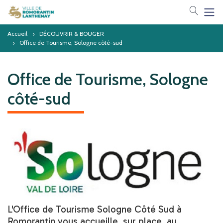
Votre 
Accueil
DÉCOUVRIR & BOUGER
Office de Tourisme, Sologne côté-sud
Office de Tourisme, Sologne
côté-sud
L'Office de Tourisme Sologne Côté Sud à
Romorantin vous accueille, sur place, au