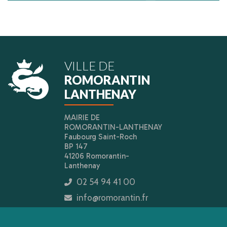
VILLE DE
ROMORANTIN
LANTHENAY
MAIRIE DE
ROMORANTIN-LANTHENAY
Faubourg Saint-Roch
BP 147
41206 Romorantin-
Lanthenay
02 54 94 41 00
icon
info@romorantin.fr
icon