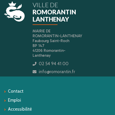
VILLE DE
ROMORANTIN
LANTHENAY
MAIRIE DE
ROMORANTIN-LANTHENAY
Faubourg Saint-Roch
BP 147
41206 Romorantin-
Lanthenay
02 54 94 41 00
icon
info@romorantin.fr
icon
Contact
Emploi
Accessibilité