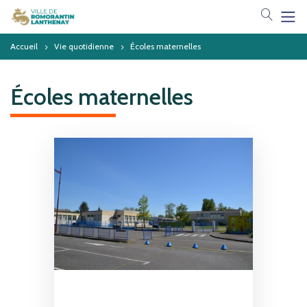
Votre 
Accueil
Vie quotidienne
Écoles maternelles
Écoles maternelles