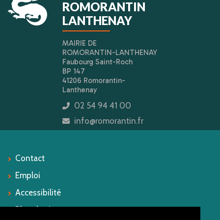
ROMORANTIN
LANTHENAY
MAIRIE DE
ROMORANTIN-LANTHENAY
Faubourg Saint-Roch
BP 147
41206 Romorantin-
Lanthenay
02 54 94 41 00
icon
info@romorantin.fr
icon
Contact
Emploi
Accessibilité
Plan du site