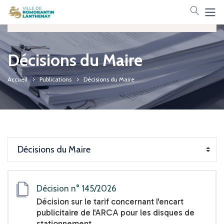
Votre 
Catégories
Toutes les publications
Décisions du Maire
Décisions du Maire
Accueil
Publications
Décisions du Maire
Arrêtés du Maire
Conseil municipal (Ordres du jour)
Conseil municipal (Liste délibérations)
Conseil municipal (Délibérations)
Décision n° 145/2026
Conseil municipal (PV)
Décision sur le tarif concernant l'encart
publicitaire de l'ARCA pour les disques de
stationnement