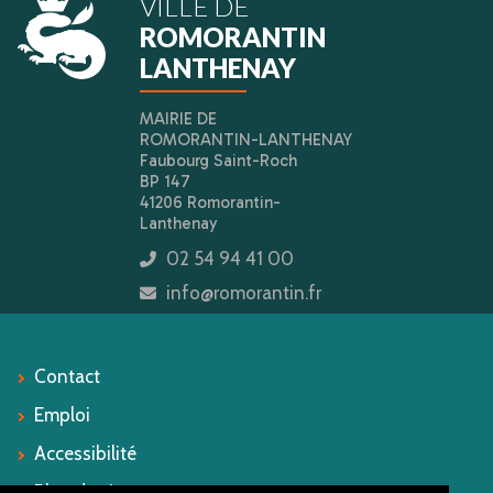
VILLE DE
ROMORANTIN
LANTHENAY
MAIRIE DE
ROMORANTIN-LANTHENAY
Faubourg Saint-Roch
BP 147
41206 Romorantin-
Lanthenay
02 54 94 41 00
icon
info@romorantin.fr
icon
Contact
Emploi
Accessibilité
Plan du site