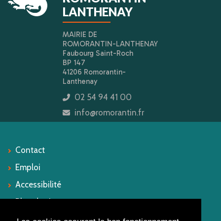
LANTHENAY
MAIRIE DE
ROMORANTIN-LANTHENAY
Faubourg Saint-Roch
BP 147
41206 Romorantin-
Lanthenay
02 54 94 41 00
icon
info@romorantin.fr
icon
Contact
Emploi
Accessibilité
Plan du site
Mentions légales