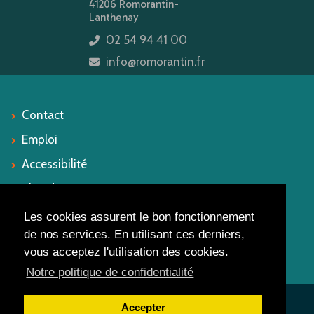
41206 Romorantin-
Lanthenay
02 54 94 41 00
icon
info@romorantin.fr
icon
Contact
Emploi
Accessibilité
Plan du site
Mentions légales
Les cookies assurent le bon fonctionnement
de nos services. En utilisant ces derniers,
vous acceptez l'utilisation des cookies.
Suivez-nous
Notre politique de confidentialité
Accepter
Ville de Romorantin-Lanthenay
© 2023.