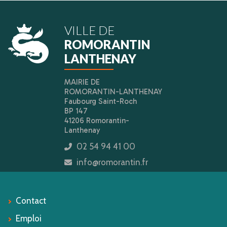
VILLE DE
ROMORANTIN
LANTHENAY
MAIRIE DE
ROMORANTIN-LANTHENAY
Faubourg Saint-Roch
BP 147
41206 Romorantin-
Lanthenay
02 54 94 41 00
icon
info@romorantin.fr
icon
Contact
Emploi