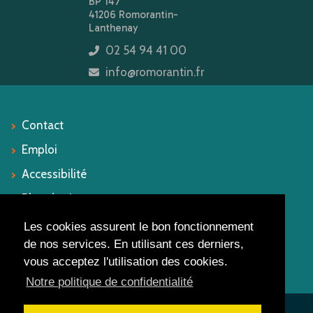
BP 147
41206 Romorantin-
Lanthenay
02 54 94 41 00
icon
info@romorantin.fr
icon
Contact
Emploi
Accessibilité
Plan du site
Mentions légales
Les cookies assurent le bon fonctionnement
de nos services. En utilisant ces derniers,
vous acceptez l'utilisation des cookies.
Suivez-nous
Notre politique de confidentialité