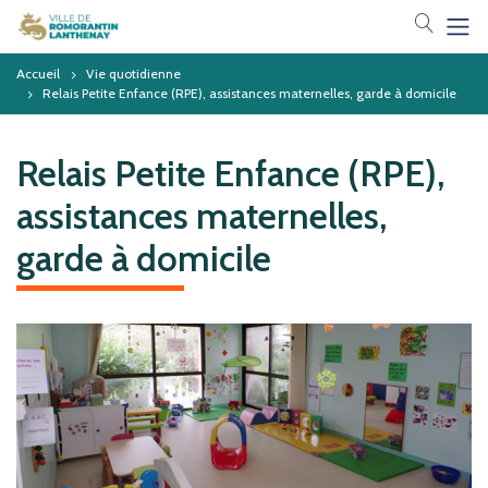
Votre 
Accueil
Vie quotidienne
Relais Petite Enfance (RPE), assistances maternelles, garde à domicile
Relais Petite Enfance (RPE),
assistances maternelles,
garde à domicile