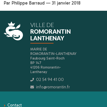
Par Philippe Barraud — 31 janvier 2018
VILLE DE
ROMORANTIN
LANTHENAY
MAIRIE DE
ROMORANTIN-LANTHENAY
Faubourg Saint-Roch
BP 147
41206 Romorantin-
Lanthenay
02 54 94 41 00
icon
info@romorantin.fr
icon
Contact