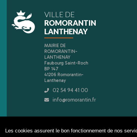
VILLE DE
ROMORANTIN
LANTHENAY
MAIRIE DE
ROMORANTIN-
LANTHENAY
Faubourg Saint-Roch
BP 147
41206 Romorantin-
Lanthenay
02 54 94 41 00
icon
info@romorantin.fr
icon
Les cookies assurent le bon fonctionnement de nos service