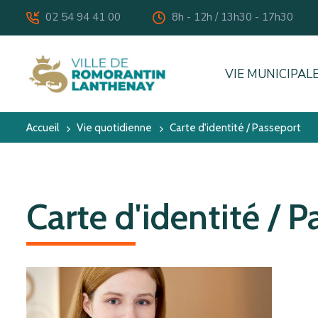
02 54 94 41 00
8h - 12h / 13h30 - 17h30
icon
icon
VIE MUNICIPAL
Accueil
Vie quotidienne
Carte d'identité / Passeport
Carte d'identité / 