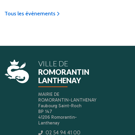
Tous les évènements
icon
VILLE DE
ROMORANTIN
LANTHENAY
MAIRIE DE
ROMORANTIN-LANTHENAY
Faubourg Saint-Roch
BP 147
41206 Romorantin-
Lanthenay
02 54 94 41 00
icon