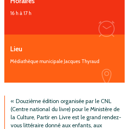
Horaires
16 h à 17 h
i
Lieu
Médiathèque municipale Jacques Thyraud
i
Douzième édition organisée par le CNL
(Centre national du livre) pour le Ministère de
la Culture, Partir en Livre est le grand rendez-
vous littéraire donné aux enfants, aux