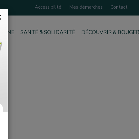
Accessibilité
Mes démarches
Contact
Fermer
IENNE
SANTÉ & SOLIDARITÉ
DÉCOUVRIR & BOUGE
ext
Horaires estivaux de 
déchèterie