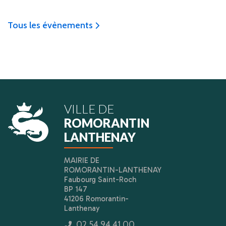
Tous les évènements
icon
VILLE DE
ROMORANTIN
LANTHENAY
MAIRIE DE
ROMORANTIN-LANTHENAY
Faubourg Saint-Roch
BP 147
41206 Romorantin-
Lanthenay
02 54 94 41 00
icon