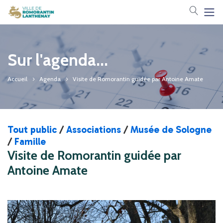
Votre 
Sur l'agenda...
Accueil
Agenda
Visite de Romorantin guidée par Antoine Amate
Tout public
/
Associations
/
Musée de Sologne
/
Famille
Visite de Romorantin guidée par
Antoine Amate