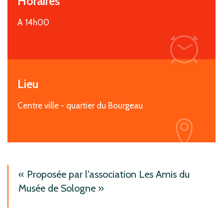
Horaires
A 14h00
i
Lieu
Centre ville - quartier du Bourgeau
i
Proposée par l'association Les Amis du
Musée de Sologne