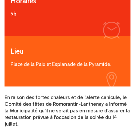
Horaires
9h
i
Lieu
Place de la Paix et Esplanade de la Pyramide.
i
En raison des fortes chaleurs et de l'alerte canicule, le
Comité des fêtes de Romorantin-Lanthenay a informé
la Municipalité qu'il ne serait pas en mesure d'assurer la
restauration prévue à l'occasion de la soirée du 14
juillet.