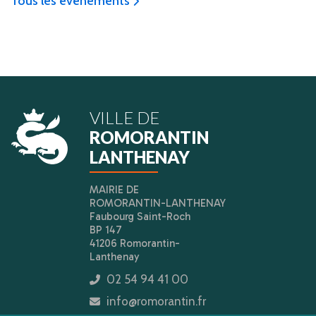
Tous les évènements
icon
VILLE DE
ROMORANTIN
LANTHENAY
MAIRIE DE
ROMORANTIN-LANTHENAY
Faubourg Saint-Roch
BP 147
41206 Romorantin-
Lanthenay
02 54 94 41 00
icon
info@romorantin.fr
icon