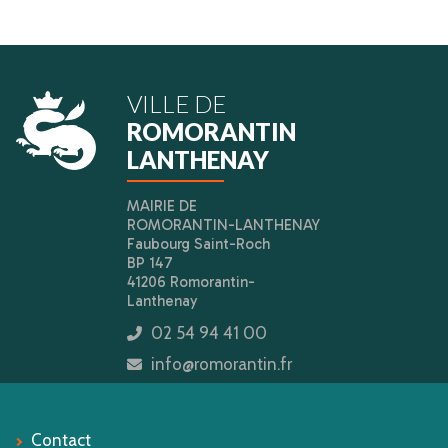
VILLE DE
ROMORANTIN
LANTHENAY
MAIRIE DE
ROMORANTIN-LANTHENAY
Faubourg Saint-Roch
BP 147
41206 Romorantin-
Lanthenay
02 54 94 41 00
icon
info@romorantin.fr
icon
Contact