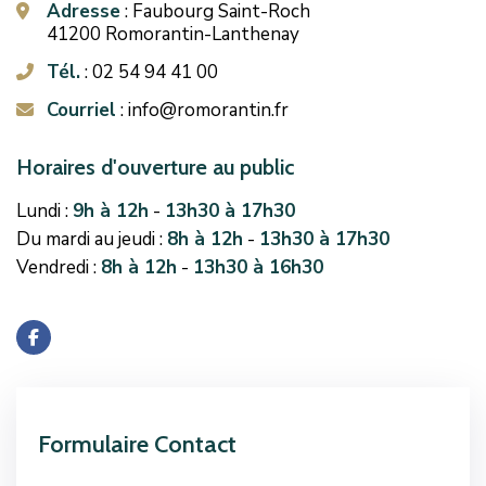
Adresse
: Faubourg Saint-Roch
icon
41200 Romorantin-Lanthenay
Tél.
: 02 54 94 41 00
icon
Courriel
: info@romorantin.fr
icon
Horaires d'ouverture au public
Lundi :
9h à 12h
-
13h30 à 17h30
Du mardi au jeudi :
8h à 12h
-
13h30 à 17h30
Vendredi :
8h à 12h
-
13h30 à 16h30
Formulaire Contact