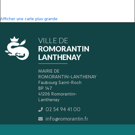
Afficher une carte plus grande
VILLE DE
ROMORANTIN
LANTHENAY
MAIRIE DE
ROMORANTIN-LANTHENAY
Faubourg Saint-Roch
BP 147
41206 Romorantin-
Lanthenay
02 54 94 41 00
icon
info@romorantin.fr
icon