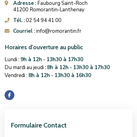
Adresse
: Faubourg Saint-Roch
icon
41200 Romorantin-Lanthenay
Tél.
: 02 54 94 41 00
icon
Courriel
: info@romorantin.fr
icon
Horaires d'ouverture au public
Lundi :
9h à 12h
-
13h30 à 17h30
Du mardi au jeudi :
8h à 12h
-
13h30 à 17h30
Vendredi :
8h à 12h
-
13h30 à 16h30
Formulaire Contact