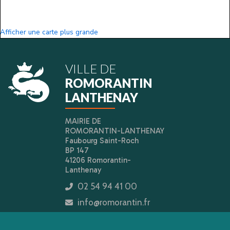
Afficher une carte plus grande
VILLE DE
ROMORANTIN
LANTHENAY
MAIRIE DE
ROMORANTIN-LANTHENAY
Faubourg Saint-Roch
BP 147
41206 Romorantin-
Lanthenay
02 54 94 41 00
icon
info@romorantin.fr
icon