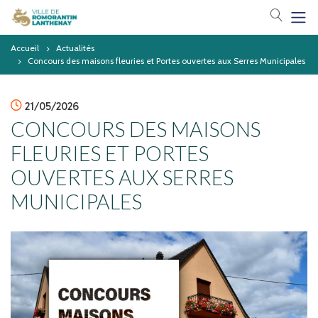
Votre 
Accueil
Actualités
Concours des maisons fleuries et Portes ouvertes aux Serres Municipales
icon
21/05/2026
CONCOURS DES MAISONS
FLEURIES ET PORTES
OUVERTES AUX SERRES
MUNICIPALES