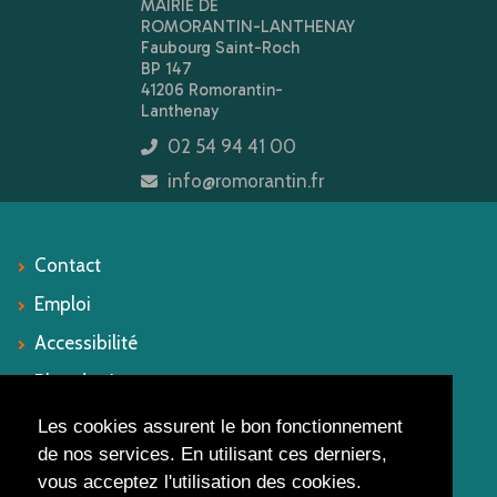
MAIRIE DE
ROMORANTIN-LANTHENAY
Faubourg Saint-Roch
BP 147
41206 Romorantin-
Lanthenay
02 54 94 41 00
icon
info@romorantin.fr
icon
Contact
Emploi
Accessibilité
Plan du site
Mentions légales
Les cookies assurent le bon fonctionnement
de nos services. En utilisant ces derniers,
vous acceptez l'utilisation des cookies.