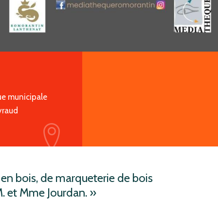
e municipale
yraud
icon
en bois, de marqueterie de bois
 M. et Mme Jourdan.