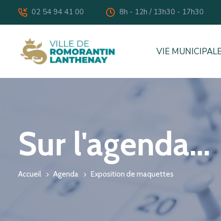
02 54 94 41 00
8h - 12h / 13h30 - 17h30
icon
icon
VIE MUNICIPAL
Sur l'agenda...
Accueil
Agenda
Exposition de maquettes