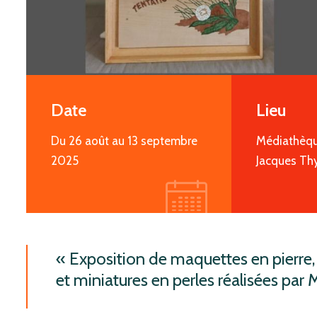
Date
Lieu
Du 26 août au 13 septembre
Médiathèqu
2025
Jacques Th
icon
Exposition de maquettes en pierre, 
et miniatures en perles réalisées par