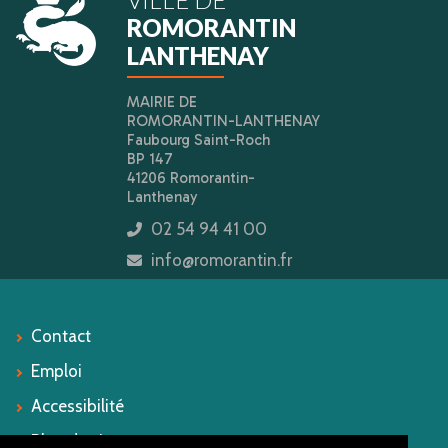
ROMORANTIN
LANTHENAY
MAIRIE DE
ROMORANTIN-LANTHENAY
Faubourg Saint-Roch
BP 147
41206 Romorantin-
Lanthenay
02 54 94 41 00
icon
info@romorantin.fr
icon
Contact
Emploi
Accessibilité
Plan du site