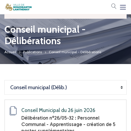
Votre 
Catégories
Toutes les publications
Conseil municipal -
Délibérations
Décisions du Maire
Accueil
Publications
Conseil municipal - Délibérations
Arrêtés du Maire
Conseil municipal (Ordres du jour)
Conseil municipal (Liste délibérations)
Conseil municipal (Délibérations)
Conseil Municipal du 26 juin 2026
Conseil municipal (PV)
Délibération n°26/05-32 : Personnel
Communal - Apprentissage - création de 5
postes supplémentaires