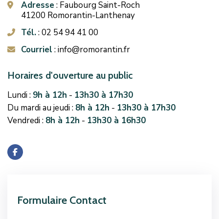
Adresse
: Faubourg Saint-Roch
icon
41200 Romorantin-Lanthenay
Tél.
: 02 54 94 41 00
icon
Courriel
: info@romorantin.fr
icon
Horaires d'ouverture au public
Lundi :
9h à 12h
-
13h30 à 17h30
Du mardi au jeudi :
8h à 12h
-
13h30 à 17h30
Vendredi :
8h à 12h
-
13h30 à 16h30
Formulaire Contact