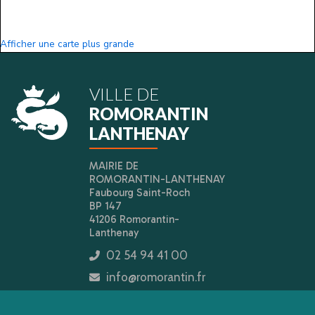
Afficher une carte plus grande
VILLE DE
ROMORANTIN
LANTHENAY
MAIRIE DE
ROMORANTIN-LANTHENAY
Faubourg Saint-Roch
BP 147
41206 Romorantin-
Lanthenay
02 54 94 41 00
icon
info@romorantin.fr
icon