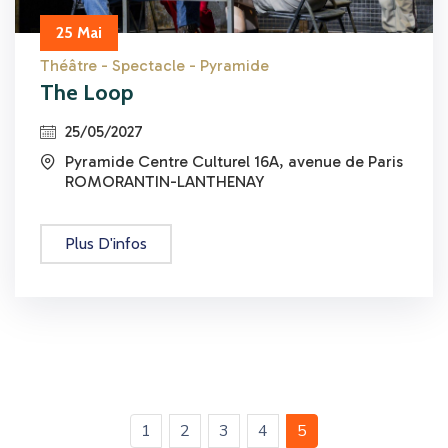
25 Mai
Théâtre - Spectacle - Pyramide
The Loop
25/05/2027
icon
Pyramide Centre Culturel 16A, avenue de Paris
icon
ROMORANTIN-LANTHENAY
Plus D'infos
(current)
1
2
3
4
5