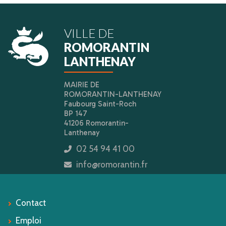
VILLE DE
ROMORANTIN
LANTHENAY
MAIRIE DE
ROMORANTIN-LANTHENAY
Faubourg Saint-Roch
BP 147
41206 Romorantin-
Lanthenay
02 54 94 41 00
icon
info@romorantin.fr
icon
Contact
Emploi